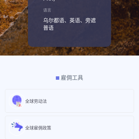
语言
乌尔都语、英语、旁遮
普语
雇佣工具
全球劳动法
全球雇佣政策