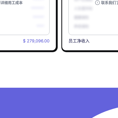
解详细用工成本
联系我们
*******
人生意外险
******
健康保险
****
养老保险
$ 279,096.00
员工净收入