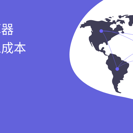
算器
工成本