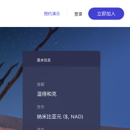
立即加入
预约演示
登录
基本信息
首都
温得和克
货币
纳米比亚元 ($, NAD)
语言