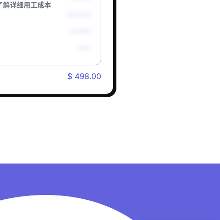
了解详细用工成本
*******
******
****
$ 498.00