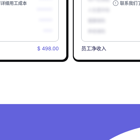
解详细用工成本
联系我们
*******
人生意外险
******
健康保险
****
养老保险
$ 498.00
员工净收入