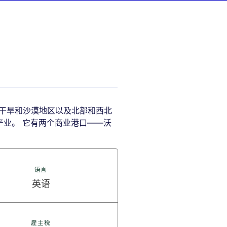
干旱和沙漠地区以及北部和西北
产业。 它有两个商业港口——沃
语言
英语
雇主税