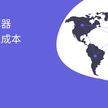
算器
工成本