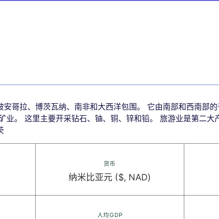
被安哥拉、博茨瓦纳、南非和大西洋包围。 它由南部和西南部的
矿业。 这里主要开采钻石、铀、铜、锌和铅。 旅游业是第二大
茨
货币
纳米比亚元 ($, NAD)
人均GDP