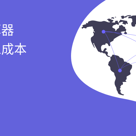
算器
工成本