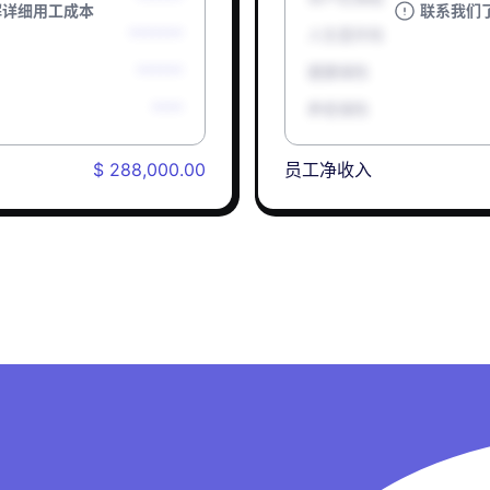
解详细用工成本
联系我们
*******
人生意外险
******
健康保险
****
养老保险
$ 288,000.00
员工净收入