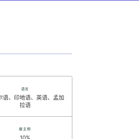
语言
尔语、印地语、英语、孟加
拉语
雇主税
10%