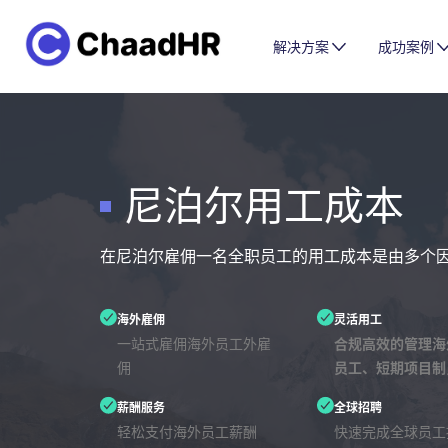
解决方案
成功案例
尼泊尔用工成本
在尼泊尔雇佣一名全职员工的用工成本是由多个
海外雇佣
灵活用工
一站式雇佣海外员工外雇
合规高效的管理海
佣
员工、短期项目制
薪酬服务
全球招聘
轻松支付海外员工薪酬
快速完成全球员工