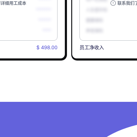
解详细用工成本
联系我们
*******
人生意外险
******
健康保险
****
养老保险
$ 498.00
员工净收入