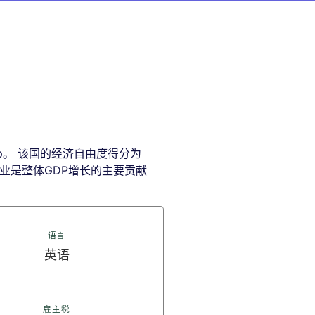
Yap。 该国的经济自由度得分为
旅游业是整体GDP增长的主要贡献
语言
英语
雇主税