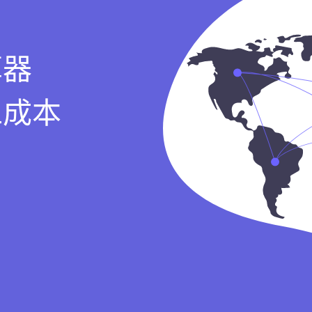
算器
工成本