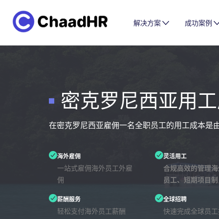
解决方案
成功案例
密克罗尼西亚用工
在密克罗尼西亚雇佣一名全职员工的用工成本是
海外雇佣
灵活用工
一站式雇佣海外员工外雇
合规高效的管理海
佣
员工、短期项目制
薪酬服务
全球招聘
轻松支付海外员工薪酬
快速完成全球员工