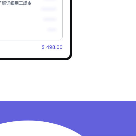
了解详细用工成本
*******
******
****
$ 498.00