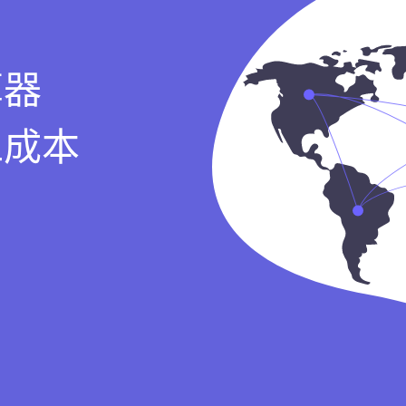
算器
工成本