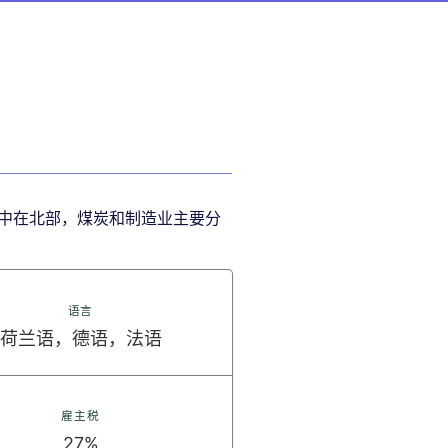
中在北部，煤炭和制造业主要分
语言
荷兰语，德语，法语
雇主税
27%