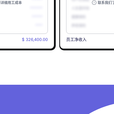
解详细用工成本
联系我们
*******
人生意外险
******
健康保险
****
养老保险
$ 326,400.00
员工净收入