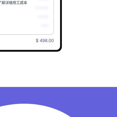
了解详细用工成本
*******
******
****
$ 498.00