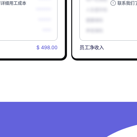
解详细用工成本
联系我们
*******
人生意外险
******
健康保险
****
养老保险
$ 498.00
员工净收入