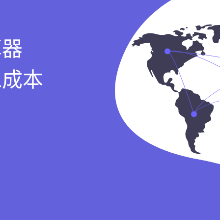
算器
工成本