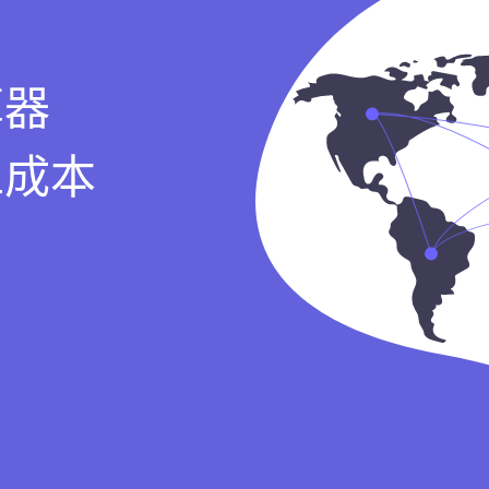
算器
工成本