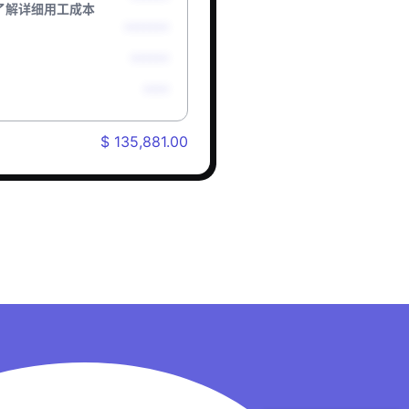
了解详细用工成本
*******
******
****
$ 135,881.00