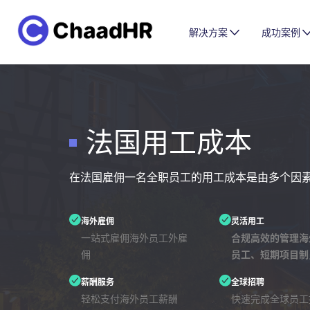
解决方案
成功案例
法国用工成本
在法国雇佣一名全职员工的用工成本是由多个因
海外雇佣
灵活用工
一站式雇佣海外员工外雇
合规高效的管理海
佣
员工、短期项目制
薪酬服务
全球招聘
轻松支付海外员工薪酬
快速完成全球员工