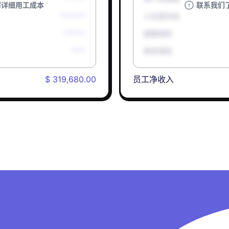
解详细用工成本
联系我们
*******
人生意外险
******
健康保险
****
养老保险
$ 319,680.00
员工净收入