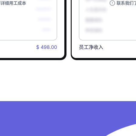
解详细用工成本
联系我们
*******
人生意外险
******
健康保险
****
养老保险
$ 498.00
员工净收入