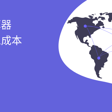
算器
工成本