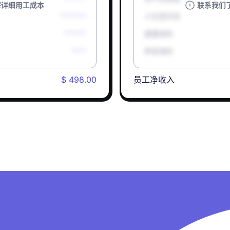
解详细用工成本
联系我们
*******
人生意外险
******
健康保险
****
养老保险
$ 498.00
员工净收入