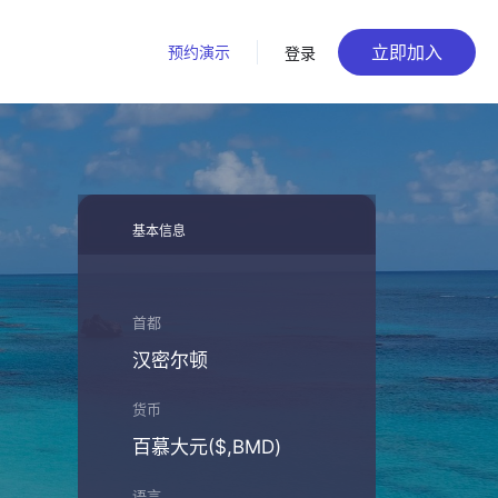
立即加入
预约演示
登录
基本信息
首都
汉密尔顿
货币
百慕大元($,BMD)
语言