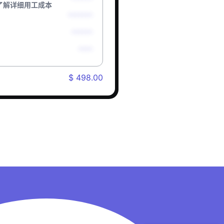
了解详细用工成本
*******
******
****
$ 498.00