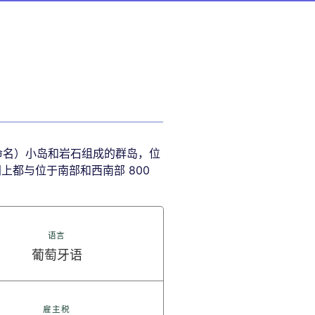
已命名）小岛和岩石组成的群岛，位
间上都与位于南部和西南部 800
语言
葡萄牙语
雇主税