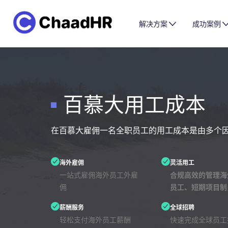
解决方案
成功案例
百慕大用工成本
在百慕大雇佣一名全职员工的用工成本是由多个
海外雇佣
灵活用工
一站式雇佣海外员工外雇
合规高效的管理海
佣
员工、短期项目制
薪酬服务
全球招聘
轻松支付海外员工薪酬
快速完成全球员工