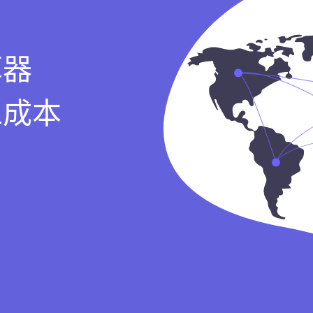
算器
工成本