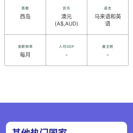
首都
货币
语言
西岛
澳元
马来语和英
(A$,AUD)
语
发薪频率
人均GDP
雇主税
每月
-
-
其他热门国家