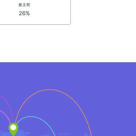
雇主税
26%