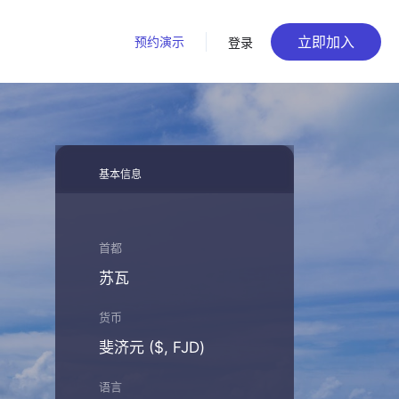
立即加入
预约演示
登录
基本信息
首都
苏瓦
货币
斐济元 ($, FJD)
语言