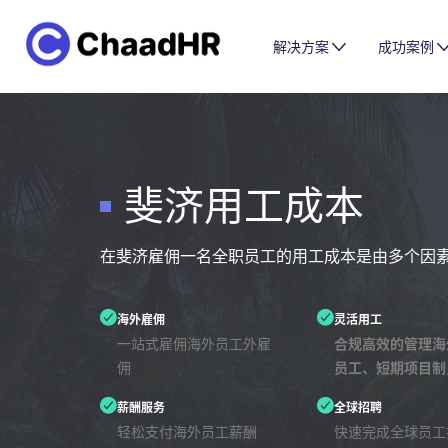
解决方案
成功案例
斐济用工成本
在斐济雇佣一名全职员工的用工成本是由多个因
海外雇佣
灵活用工
一站式雇佣海外员工外雇
合规高效的管理海
佣
员工、短期项目制
薪酬服务
全球招聘
轻松支付海外员工薪酬
快速完成全球员工