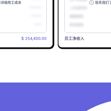
解详细用工成本
联系我们
*******
人生意外险
******
健康保险
****
养老保险
$ 254,400.00
员工净收入