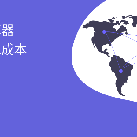
算器
工成本