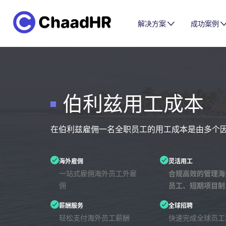
解决方案
成功案例
伯利兹用工成本
在伯利兹雇佣一名全职员工的用工成本是由多个
海外雇佣
灵活用工
一站式雇佣海外员工外雇
合规高效的管理海
佣
员工、短期项目制
薪酬服务
全球招聘
轻松支付海外员工薪酬
快速完成全球员工