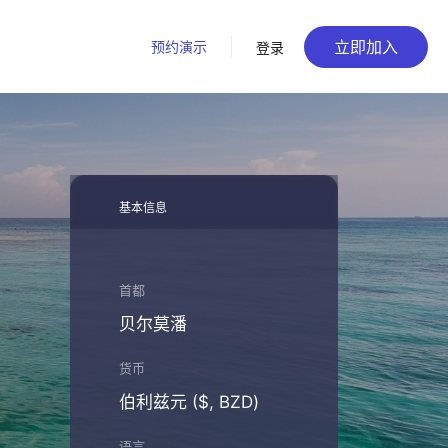
立即加入
预约演示
登录
基本信息
首都
贝尔莫潘
货币
伯利兹元 ($, BZD)
语言