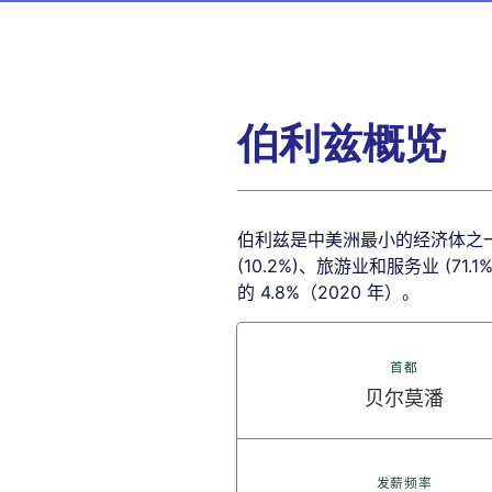
伯利兹概览
伯利兹是中美洲最小的经济体之一，
(10.2%)、旅游业和服务业 (7
的 4.8%（2020 年）。
首都
贝尔莫潘
发薪频率