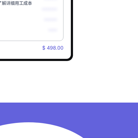
了解详细用工成本
*******
******
****
$ 498.00