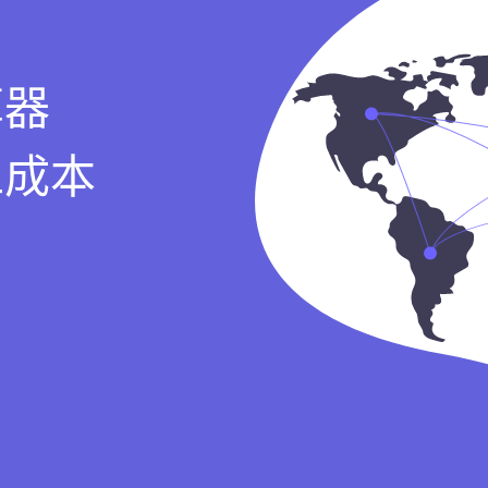
算器
工成本