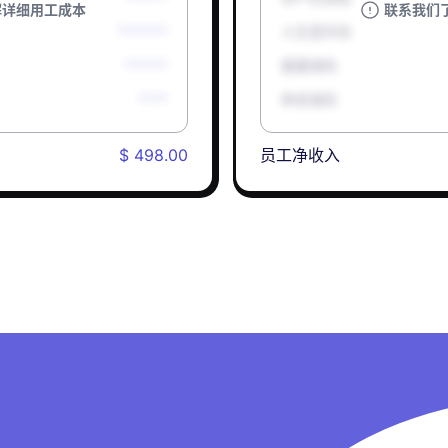
解详细用工成本
联系我们
*******
人生意外险
******
健康保险
****
养老保险
$ 498.00
员工净收入