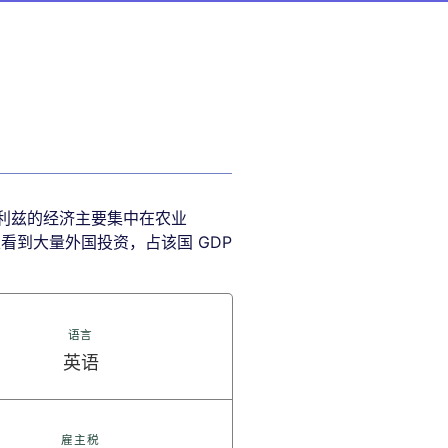
。伯利兹的经济主要集中在农业
门可以看到大量外国投资，占该国 GDP
语言
英语
雇主税