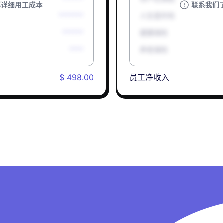
解详细用工成本
联系我们
*******
人生意外险
******
健康保险
****
养老保险
$ 498.00
员工净收入