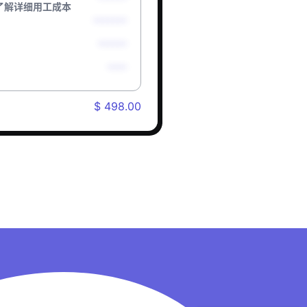
了解详细用工成本
*******
******
****
$ 498.00