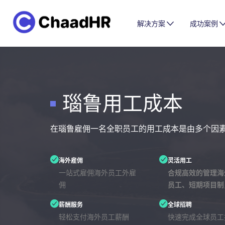
解决方案
成功案例
瑙鲁用工成本
在瑙鲁雇佣一名全职员工的用工成本是由多个因
海外雇佣
灵活用工
一站式雇佣海外员工外雇
合规高效的管理海
佣
员工、短期项目制
薪酬服务
全球招聘
轻松支付海外员工薪酬
快速完成全球员工