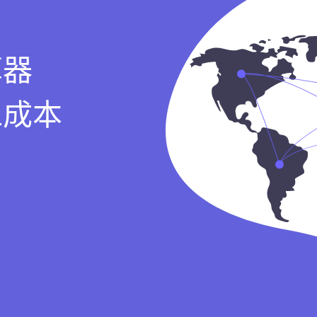
算器
工成本