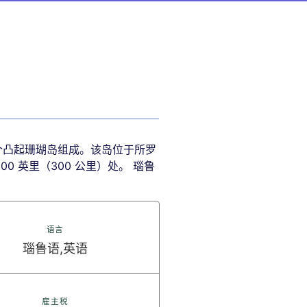
一个凸起珊瑚岛组成。该岛位于所罗
0 英里（300 公里）处。 瑙鲁
语言
瑙鲁语,英语
雇主税