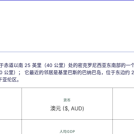
于赤道以南 25 英里（40 公里）处的密克罗尼西亚东南部的
300 公里）； 它最近的邻居是基里巴斯的巴纳巴岛，位于东边约 20
于亚伦区。
货币
澳元 ($, AUD)
人均GDP