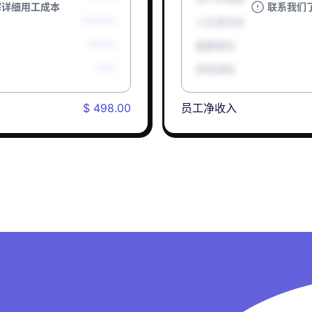
解详细用工成本
联系我们
*******
人生意外险
******
健康保险
****
养老保险
$ 498.00
员工净收入