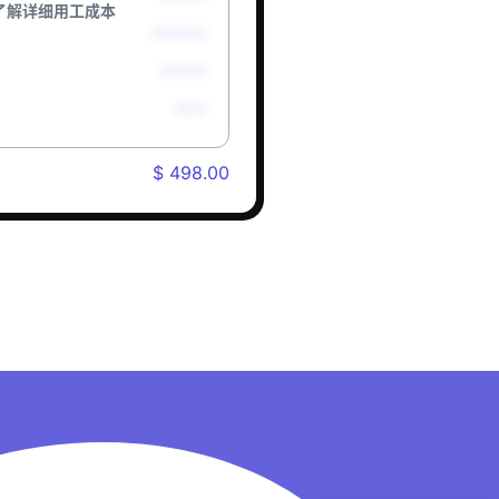
了解详细用工成本
*******
******
****
$ 498.00