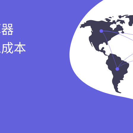
算器
工成本