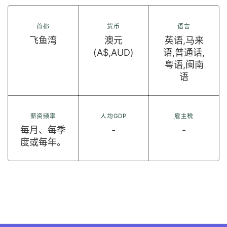
首都
货币
语言
飞鱼湾
澳元
英语,马来
(A$,AUD)
语,普通话,
粤语,闽南
语
薪资频率
人均GDP
雇主税
每月、每季
-
-
度或每年。