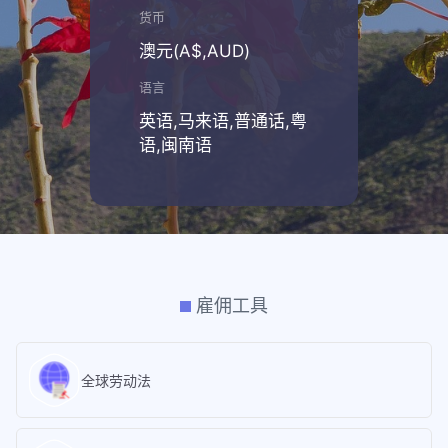
货币
澳元(A$,AUD)
语言
英语,马来语,普通话,粤
语,闽南语
雇佣工具
全球劳动法