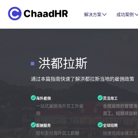
解决方案
成功案例
洪都拉斯
通过本篇指南快速了解洪都拉斯当地的雇佣政策
海外雇佣
灵活用工
一站式雇佣海外员工外雇
合规高效的管理海
佣
员工、短期项目制
薪酬服务
全球招聘
轻松支付海外员工薪酬
快速完成全球员工