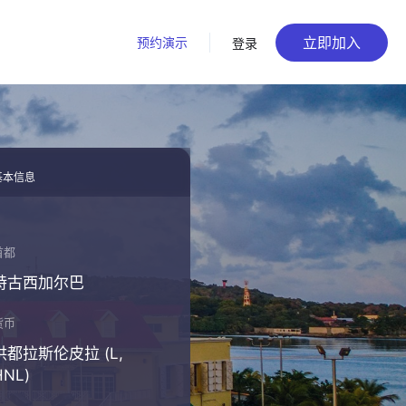
立即加入
预约演示
登录
基本信息
首都
特古西加尔巴
货币
洪都拉斯伦皮拉 (L,
HNL)