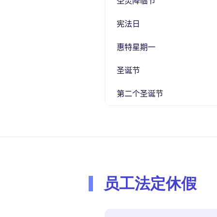
圣灵降临节
宪法日
惠特星期一
圣诞节
第二个圣诞节
员工法定休假