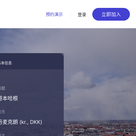
立即加入
预约演示
登录
基本信息
首都
哥本哈根
货币
丹麦克朗 (kr., DKK)
语言