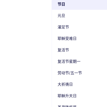
节日
元旦
濯足节
耶稣受难日
复活节
复活节星期一
劳动节/五一节
大祈祷日
耶稣升天日