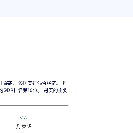
工
前茅。 该国实行混合经济。 丹
均GDP排名第10位。 丹麦的主要
语言
丹麦语