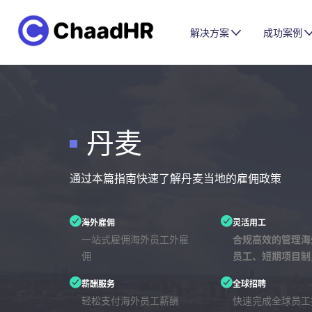
解决方案
成功案例
丹麦
通过本篇指南快速了解丹麦当地的雇佣政策
海外雇佣
灵活用工
一站式雇佣海外员工外雇
合规高效的管理海
佣
员工、短期项目制
薪酬服务
全球招聘
轻松支付海外员工薪酬
快速完成全球员工