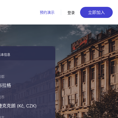
立即加入
预约演示
登录
基本信息
首都
布拉格
货币
捷克克朗 (Kč, CZK)
语言