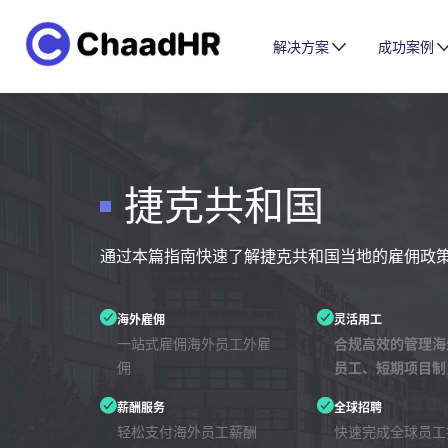
解决方案
成功案例
捷克共和国
通过本篇指南快速了解捷克共和国当地的雇佣政
海外雇佣
灵活用工
一站式雇佣海外员工外雇
合规高效的管理海
佣
员工、短期项目制
薪酬服务
全球招聘
轻松支付海外员工薪酬
快速完成全球员工