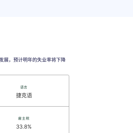
发展，预计明年的失业率将下降
语言
捷克语
雇主税
33.8%