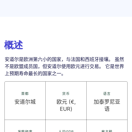
概述
安道尔是欧洲第六小的国家，与法国和西班牙接壤。 虽然
不是欧盟成员国，但安道尔使用欧元进行交易。 它是世界
上预期寿命最长的国家之一。
首都
货币
语言
安道尔城
欧元 (€,
加泰罗尼亚
EUR)
语
发薪频率
人均GDP
雇主税